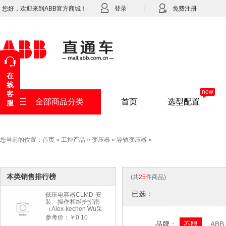
您好，欢迎来到ABB官方商城！
登录
免费注册
在
线
new
客
全部商品分类
首页
选型配置
服
您当前的位置：
首页
»
工控产品
»
变压器
»
导轨变压器
»
本类销售排行榜
(共
25
件商品)
已选：
低压电容器CLMD-安
装、操作和维护指南
（Alex-kechen Wu采
购）-2022年版
参考价：￥0.10
品牌：
不限
ABB