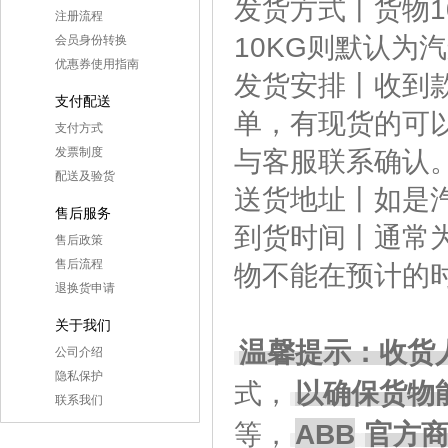
发货方式丨货物1
注册流程
10KG则默认为
会员身份转换
优惠券使用指南
发货安排丨收到款
支付配送
单，有现货的可
支付方式
发票制度
与客服联系确认
配送及验货
送货地址丨如是
售后服务
到货时间丨通常
售后政策
售后流程
物不能在预计的
退换货申请
关于我们
温馨提示：收货
公司介绍
隐私保护
式，
以确保货物
联系我们
ABB
等，
官方