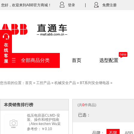
您好，欢迎来到ABB官方商城！
登录
免费注册
在
线
new
客
全部商品分类
首页
选型配置
服
您当前的位置：
首页
»
工控产品
»
机械安全产品
»
BT系列安全继电器
»
本类销售排行榜
(共
0
件商品)
已选：
低压电容器CLMD-安
装、操作和维护指南
（Alex-kechen Wu采
购）-2022年版
参考价：￥0.10
品牌：
不限
ABB