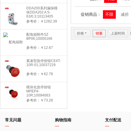
DDA200系列漏保模
块DDA202 A S-
促销商品：
不限
减价
63/0.3;10113405
参考价：￥1282.39
价格
6
销量
上架时间
配电箱附件SZ
BP06;10000166
参考价：￥12.67
紧凑型急停按钮CE4T-
10R-01;10037229
参考价：￥62.78
模块化急停按钮
MPEP4-
10R;10094063
参考价：￥73.28
常见问题
购物指南
支付配送