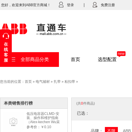
您好，欢迎来到ABB官方商城！
登录
免费注册
在
线
new
客
全部商品分类
首页
选型配置
服
您当前的位置：
首页
»
电气辅材
»
扎带
»
粘扣带
»
本类销售排行榜
(共
0
件商品)
已选：
低压电容器CLMD-安
装、操作和维护指南
（Alex-kechen Wu采
购）-2022年版
参考价：￥0.10
品牌：
不限
ABB