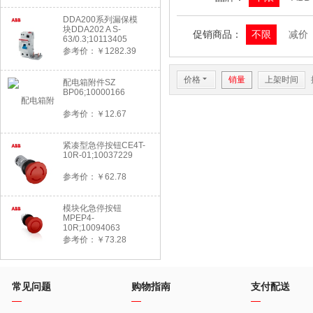
DDA200系列漏保模
块DDA202 A S-
促销商品：
不限
减价
63/0.3;10113405
参考价：￥1282.39
价格
6
销量
上架时间
配电箱附件SZ
BP06;10000166
参考价：￥12.67
紧凑型急停按钮CE4T-
10R-01;10037229
参考价：￥62.78
模块化急停按钮
MPEP4-
10R;10094063
参考价：￥73.28
常见问题
购物指南
支付配送