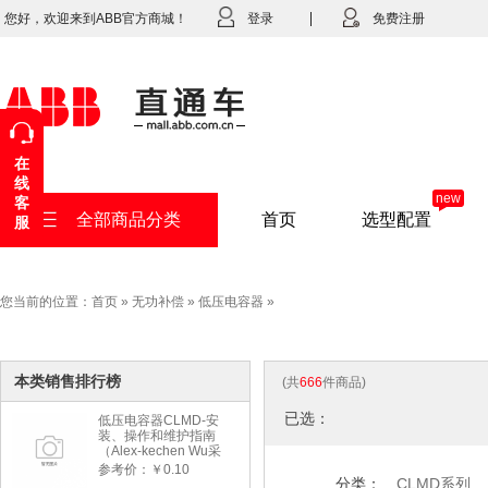
您好，欢迎来到ABB官方商城！
登录
免费注册
在
线
new
客
全部商品分类
首页
选型配置
服
您当前的位置：
首页
»
无功补偿
»
低压电容器
»
本类销售排行榜
(共
666
件商品)
已选：
低压电容器CLMD-安
装、操作和维护指南
（Alex-kechen Wu采
购）-2022年版
参考价：￥0.10
分类：
CLMD系列