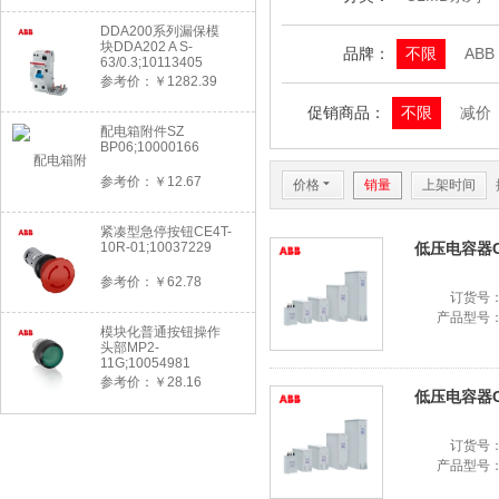
DDA200系列漏保模
块DDA202 A S-
品牌：
不限
ABB
63/0.3;10113405
参考价：￥1282.39
促销商品：
不限
减价
配电箱附件SZ
BP06;10000166
参考价：￥12.67
价格
6
销量
上架时间
紧凑型急停按钮CE4T-
10R-01;10037229
低压电容器CLM
参考价：￥62.78
订货号
产品型号
模块化普通按钮操作
头部MP2-
11G;10054981
参考价：￥28.16
低压电容器CLM
订货号
产品型号