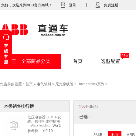
您好，欢迎来到ABB官方商城！
登录
免费注册
在
线
new
客
全部商品分类
首页
选型配置
服
您当前的位置：
首页
»
电气辅材
»
尼龙穿线管
»
Harnessflex系列
»
本类销售排行榜
(共
0
件商品)
已选：
低压电容器CLMD-安
装、操作和维护指南
（Alex-kechen Wu采
购）-2022年版
参考价：￥0.10
品牌：
不限
ABB