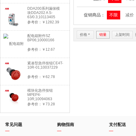
DDA200系列漏保模
块DDA202 A S-
促销商品：
不限
减价
63/0.3;10113405
参考价：￥1282.39
价格
6
销量
上架时间
配电箱附件SZ
BP06;10000166
参考价：￥12.67
紧凑型急停按钮CE4T-
10R-01;10037229
参考价：￥62.78
模块化急停按钮
MPEP4-
10R;10094063
参考价：￥73.28
常见问题
购物指南
支付配送