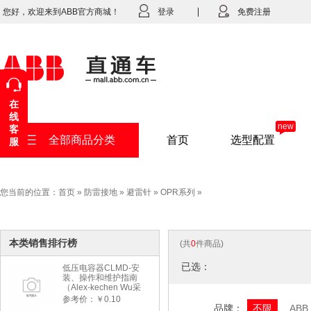
您好，欢迎来到ABB官方商城！
登录
免费注册
在
线
new
客
全部商品分类
首页
选型配置
服
您当前的位置：
首页
»
防雷接地
»
避雷针
»
OPR系列
»
本类销售排行榜
(共
0
件商品)
已选：
低压电容器CLMD-安
装、操作和维护指南
（Alex-kechen Wu采
购）-2022年版
参考价：￥0.10
品牌：
不限
ABB