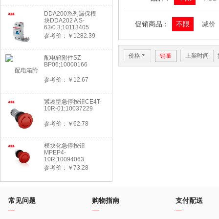
DDA200系列漏保模
块DDA202 A S-
促销商品：
不限
减价
63/0.3;10113405
参考价：￥1282.39
价格
6
销量
上架时间
配电箱附件SZ
BP06;10000166
参考价：￥12.67
紧凑型急停按钮CE4T-
10R-01;10037229
参考价：￥62.78
模块化急停按钮
MPEP4-
10R;10094063
参考价：￥73.28
常见问题
购物指南
支付配送