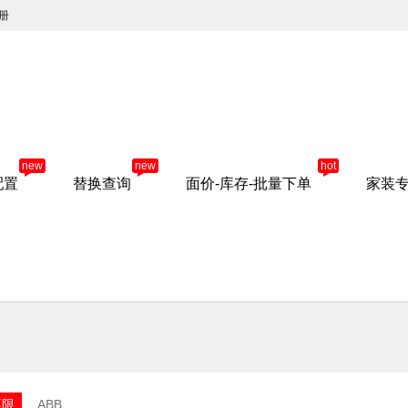
册
new
new
hot
配置
替换查询
面价-库存-批量下单
家装
»
不限
ABB