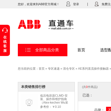
您好，欢迎来到ABB官方商城！
登录
免费注
在
线
客
全部商品分类
首页
选型
服
您当前的位置：
首页
»
专区速递
»
清仓专区
»
AE系列直流操作接触器
本类销售排行榜
(共
0
件商品)
已选：
低压电容器CLMD-安
装、操作和维护指南
（Alex-kechen Wu采
购）-2022年版
参考价：￥0.10
品牌：