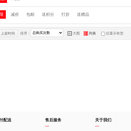
限
减价
包邮
送积分
打折
送赠品
上架时间
排序：
Y
Z
大图
列表
仅显示有货
付配送
售后服务
关于我们