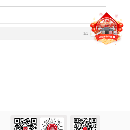
1
/
1
4
5