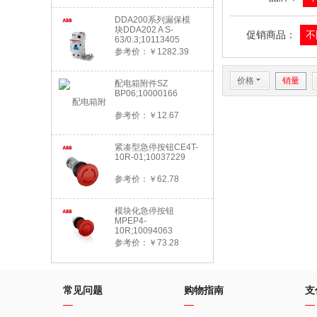
DDA200系列漏保模
块DDA202 A S-
促销商品：
不
63/0.3;10113405
参考价：￥1282.39
价格
6
销量
配电箱附件SZ
BP06;10000166
参考价：￥12.67
紧凑型急停按钮CE4T-
10R-01;10037229
参考价：￥62.78
模块化急停按钮
MPEP4-
10R;10094063
参考价：￥73.28
常见问题
购物指南
支