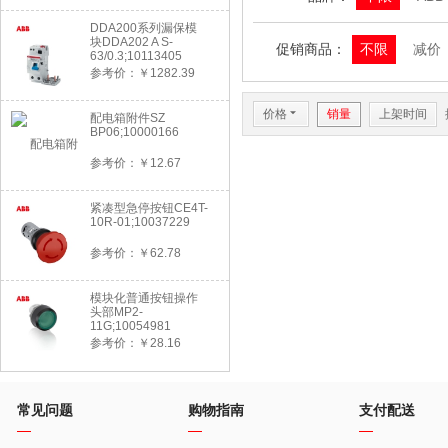
DDA200系列漏保模
块DDA202 A S-
促销商品：
不限
减价
63/0.3;10113405
参考价：￥1282.39
价格
6
销量
上架时间
配电箱附件SZ
BP06;10000166
参考价：￥12.67
紧凑型急停按钮CE4T-
10R-01;10037229
参考价：￥62.78
模块化普通按钮操作
头部MP2-
11G;10054981
参考价：￥28.16
常见问题
购物指南
支付配送