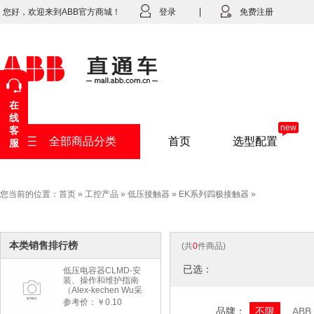
您好，欢迎来到ABB官方商城！
登录
免费注册
在
线
new
客
全部商品分类
首页
选型配置
服
您当前的位置：
首页
»
工控产品
»
低压接触器
»
EK系列四极接触器
»
本类销售排行榜
(共
0
件商品)
已选：
低压电容器CLMD-安
装、操作和维护指南
（Alex-kechen Wu采
购）-2022年版
参考价：￥0.10
品牌：
不限
ABB