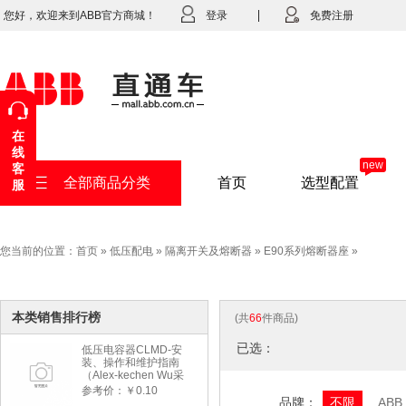
您好，欢迎来到ABB官方商城！
登录
免费注册
在
线
new
客
全部商品分类
首页
选型配置
服
您当前的位置：
首页
»
低压配电
»
隔离开关及熔断器
»
E90系列熔断器座
»
本类销售排行榜
(共
66
件商品)
已选：
低压电容器CLMD-安
装、操作和维护指南
（Alex-kechen Wu采
购）-2022年版
参考价：￥0.10
品牌：
不限
ABB