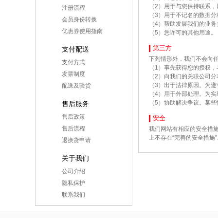
（2）用于与您保持联系
注册流程
（3）用于不记名的数据分
会员身份转换
（4）帮助发展我们的业
优惠券使用指南
（5）您许可的其他用途。
第三方
支付配送
下列情形外，我们不会向
支付方式
（1）事先获得您的授权
发票制度
（2）向我们的关联公司分
（3）出于法律原因。为
配送及验货
（4）用于外部处理。为
（5）协助解决争议。某
售后服务
售后政策
安全
售后流程
我们网站有相应的安全措
上不存在“完善的安全措施
退换货申请
关于我们
公司介绍
隐私保护
联系我们