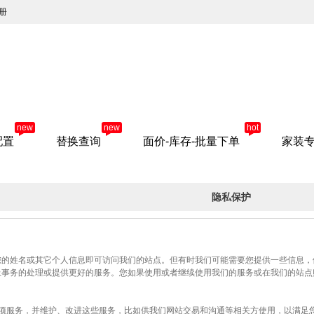
册
new
new
hot
配置
替换查询
面价-库存-批量下单
家装
隐私保护
您的姓名或其它个人信息即可访问我们的站点。但有时我们可能需要您提供一些信息，
上事务的处理或提供更好的服务。您如果使用或者继续使用我们的服务或在我们的站点
各项服务，并维护、改进这些服务，比如供我们网站交易和沟通等相关方使用，以满足