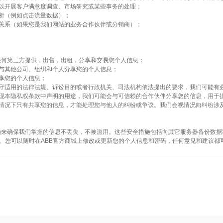
，以开展客户满意度调查、市场研究或某些事务的处理；
析（例如点击流量数据）；
务关系（如果您是我们网站的业务合作伙伴或分销商）；
任何第三方提供，出售，出租，分享和交易您个人信息：
，与其他公司、组织和个人分享您的个人信息；
享您的个人信息；
遵守适用的法律法规、诉讼目的或者行政机关、司法机构依法提出的要求，我们可能有
实现本隐私权条款中声明的用途，我们可能会与可信赖的合作伙伴分享您的信息，用于
些情况下只有共享您的信息，才能处理您与他人的纠纷或争议。我们会视情况向纠纷涉
施来确保我们掌握的信息不丢失，不被滥用。这些安全措施包括向其它服务器备份数据
”。您可以随时在ABB官方商城上修改或更新您的个人信息和密码，任何意见和建议都