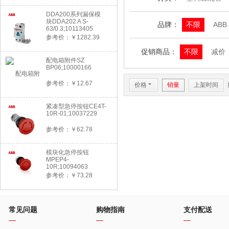
DDA200系列漏保模
块DDA202 A S-
品牌：
不限
ABB
63/0.3;10113405
参考价：￥1282.39
促销商品：
不限
减价
配电箱附件SZ
BP06;10000166
参考价：￥12.67
价格
6
销量
上架时间
紧凑型急停按钮CE4T-
10R-01;10037229
参考价：￥62.78
模块化急停按钮
MPEP4-
10R;10094063
参考价：￥73.28
常见问题
购物指南
支付配送