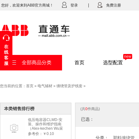
您好，欢迎来到ABB官方商城！
登录
免费注册
在
线
new
客
全部商品分类
首页
选型配置
服
您当前的位置：
首页
»
电气辅材
»
缠绕管及护线套
»
本类销售排行榜
(共
0
件商品)
已选：
低压电容器CLMD-安
装、操作和维护指南
（Alex-kechen Wu采
购）-2022年版
参考价：￥0.10
分类：
塑料缠绕管