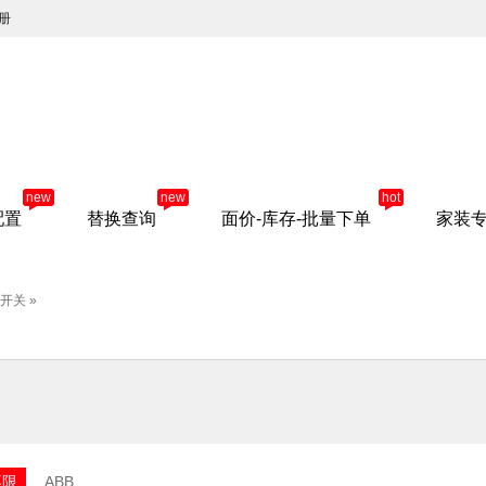
册
new
new
hot
配置
替换查询
面价-库存-批量下单
家装
护开关
»
不限
ABB