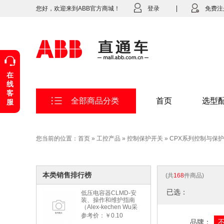
您好，欢迎来到ABB官方商城！
登录
免费注
在
线
客
全部商品分类
首页
选型
服
您当前的位置：
首页
»
工控产品
»
控制保护开关
»
CPX系列控制与保
本类销售排行榜
(共
168
件商品)
已选：
低压电容器CLMD-安
装、操作和维护指南
（Alex-kechen Wu采
购）-2022年版
参考价：￥0.10
品牌：