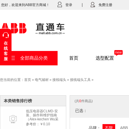
您好，欢迎来到ABB官方商城！
登录
免费注册
在
线
new
客
全部商品分类
首页
选型配置
服
您当前的位置：
首页
»
电气辅材
»
接线端头
»
接线端头工具
»
本类销售排行榜
(共
0
件商品)
已选：
低压电容器CLMD-安
装、操作和维护指南
（Alex-kechen Wu采
购）-2022年版
参考价：￥0.10
品牌：
不限
ABB