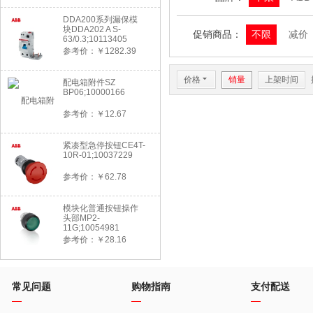
DDA200系列漏保模
块DDA202 A S-
促销商品：
不限
减价
63/0.3;10113405
参考价：￥1282.39
价格
6
销量
上架时间
配电箱附件SZ
BP06;10000166
参考价：￥12.67
紧凑型急停按钮CE4T-
10R-01;10037229
参考价：￥62.78
模块化普通按钮操作
头部MP2-
11G;10054981
参考价：￥28.16
常见问题
购物指南
支付配送