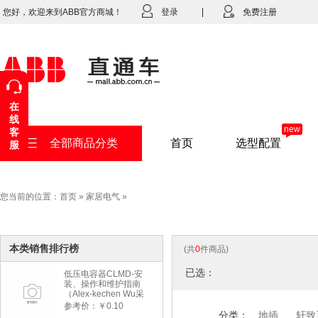
您好，欢迎来到ABB官方商城！
登录
免费注册
在
线
new
客
全部商品分类
首页
选型配置
服
您当前的位置：
首页
»
家居电气
»
本类销售排行榜
(共
0
件商品)
已选：
低压电容器CLMD-安
装、操作和维护指南
（Alex-kechen Wu采
购）-2022年版
参考价：￥0.10
分类：
地插
轩致