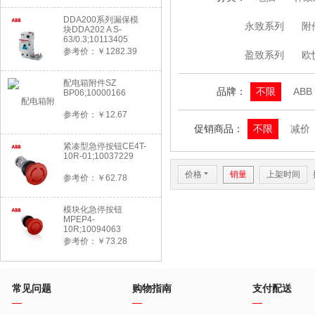
DDA200系列漏保模
永致系列
附
块DDA202 A S-
63/0.3;10113405
参考价：￥1282.39
盈致系列
欧
配电箱附件SZ
品牌：
不限
ABB
BP06;10000166
参考价：￥12.67
促销商品：
不限
减价
紧凑型急停按钮CE4T-
10R-01;10037229
价格
6
销量
上架时间
参考价：￥62.78
模块化急停按钮
MPEP4-
10R;10094063
参考价：￥73.28
常见问题
购物指南
支付配送