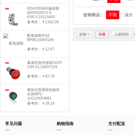
DDA200系列漏保模
块DDA202 A S-
促销商品：
不限
减价
63/0.3;10113405
参考价：￥1282.39
价格
6
销量
上架时间
配电箱附件SZ
BP06;10000166
参考价：￥12.67
紧凑型急停按钮CE4T-
10R-01;10037229
参考价：￥62.78
模块化普通按钮操作
头部MP2-
11G;10054981
参考价：￥28.16
常见问题
购物指南
支付配送