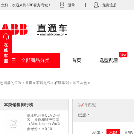
您好，欢迎来到ABB官方商城！
登录
免费注册
在
线
new
客
全部商品分类
首页
选型配置
服
您当前的位置：
首页
»
家居电气
»
轩璞系列
»
晶玉灰色
»
本类销售排行榜
(共
0
件商品)
已选：
低压电容器CLMD-安
装、操作和维护指南
（Alex-kechen Wu采
购）-2022年版
参考价：￥0.10
品牌：
不限
ABB