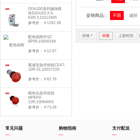
DDA200系列漏保模
块DDA202 A S-
促销商品：
不限
减价
63/0.3;10113405
参考价：￥1282.39
价格
6
销量
上架时间
配电箱附件SZ
BP06;10000166
参考价：￥12.67
紧凑型急停按钮CE4T-
10R-01;10037229
参考价：￥62.78
模块化急停按钮
MPEP4-
10R;10094063
参考价：￥73.28
常见问题
购物指南
支付配送