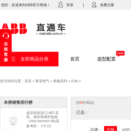
您好，欢迎来到ABB官方商城！
登录
免费注册
在
线
new
客
全部商品分类
首页
选型配置
服
您当前的位置：
首页
»
家居电气
»
德逸系列
»
白色
»
本类销售排行榜
(共
0
件商品)
已选：
低压电容器CLMD-安
装、操作和维护指南
（Alex-kechen Wu采
购）-2022年版
参考价：￥0.10
品牌：
不限
ABB