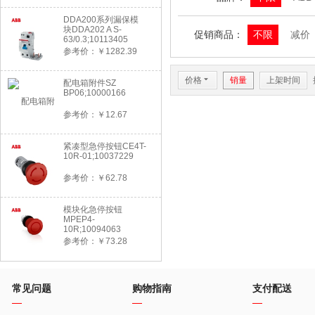
DDA200系列漏保模
块DDA202 A S-
促销商品：
不限
减价
63/0.3;10113405
参考价：￥1282.39
价格
6
销量
上架时间
配电箱附件SZ
BP06;10000166
参考价：￥12.67
紧凑型急停按钮CE4T-
10R-01;10037229
参考价：￥62.78
模块化急停按钮
MPEP4-
10R;10094063
参考价：￥73.28
常见问题
购物指南
支付配送