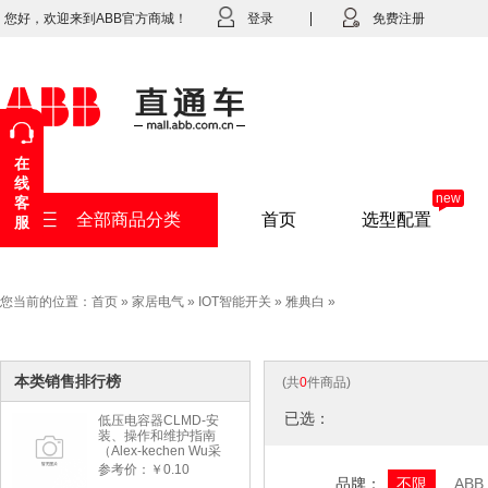
您好，欢迎来到ABB官方商城！
登录
免费注册
在
线
new
客
全部商品分类
首页
选型配置
服
您当前的位置：
首页
»
家居电气
»
IOT智能开关
»
雅典白
»
本类销售排行榜
(共
0
件商品)
已选：
低压电容器CLMD-安
装、操作和维护指南
（Alex-kechen Wu采
购）-2022年版
参考价：￥0.10
品牌：
不限
ABB