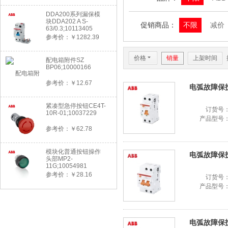
DDA200系列漏保模
块DDA202 A S-
促销商品：
不限
减价
63/0.3;10113405
参考价：￥1282.39
价格
6
销量
上架时间
配电箱附件SZ
BP06;10000166
参考价：￥12.67
电弧故障保护器
紧凑型急停按钮CE4T-
订货号
10R-01;10037229
产品型号
参考价：￥62.78
模块化普通按钮操作
电弧故障保护器D
头部MP2-
11G;10054981
参考价：￥28.16
订货号
产品型号
电弧故障保护器