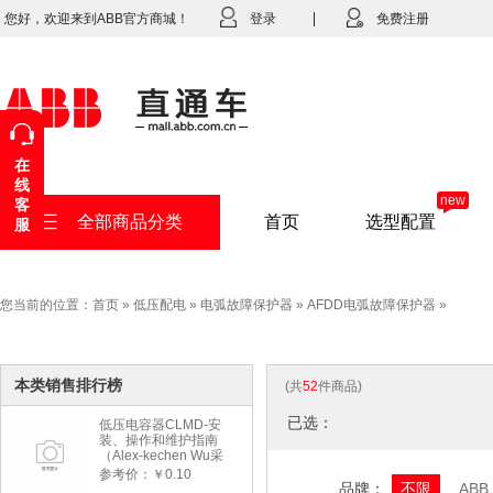
您好，欢迎来到ABB官方商城！
登录
免费注册
在
线
new
客
全部商品分类
首页
选型配置
服
您当前的位置：
首页
»
低压配电
»
电弧故障保护器
»
AFDD电弧故障保护器
»
本类销售排行榜
(共
52
件商品)
已选：
低压电容器CLMD-安
装、操作和维护指南
（Alex-kechen Wu采
购）-2022年版
参考价：￥0.10
品牌：
不限
ABB