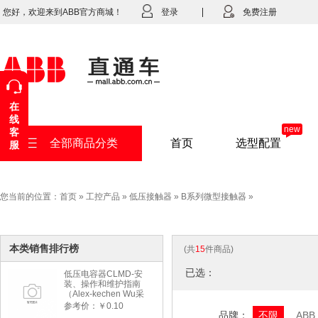
您好，欢迎来到ABB官方商城！
登录
免费注册
在
线
new
客
全部商品分类
首页
选型配置
服
您当前的位置：
首页
»
工控产品
»
低压接触器
»
B系列微型接触器
»
本类销售排行榜
(共
15
件商品)
已选：
低压电容器CLMD-安
装、操作和维护指南
（Alex-kechen Wu采
购）-2022年版
参考价：￥0.10
品牌：
不限
ABB