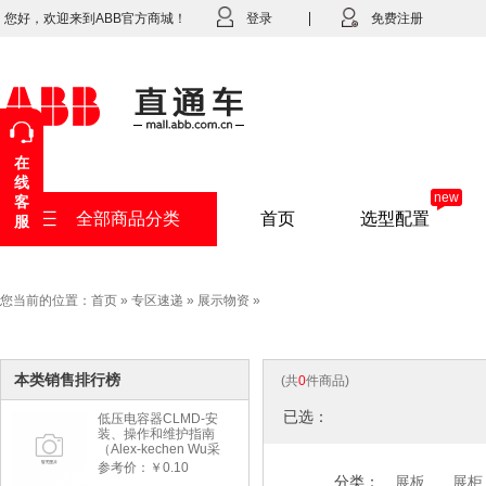
您好，欢迎来到ABB官方商城！
登录
免费注册
在
线
new
客
全部商品分类
首页
选型配置
服
您当前的位置：
首页
»
专区速递
»
展示物资
»
本类销售排行榜
(共
0
件商品)
已选：
低压电容器CLMD-安
装、操作和维护指南
（Alex-kechen Wu采
购）-2022年版
参考价：￥0.10
分类：
展板
展柜