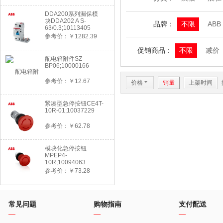
DDA200系列漏保模
块DDA202 A S-
品牌：
不限
ABB
63/0.3;10113405
参考价：￥1282.39
促销商品：
不限
减价
配电箱附件SZ
BP06;10000166
参考价：￥12.67
价格
6
销量
上架时间
紧凑型急停按钮CE4T-
10R-01;10037229
参考价：￥62.78
模块化急停按钮
MPEP4-
10R;10094063
参考价：￥73.28
常见问题
购物指南
支付配送