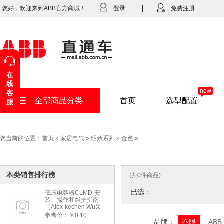
您好，欢迎来到ABB官方商城！
登录
免费注册
在
线
new
客
全部商品分类
首页
选型配置
服
您当前的位置：
首页
»
家居电气
»
明致系列
»
金色
»
本类销售排行榜
(共
0
件商品)
已选：
低压电容器CLMD-安
装、操作和维护指南
（Alex-kechen Wu采
购）-2022年版
参考价：￥0.10
品牌：
不限
ABB