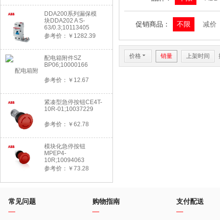
DDA200系列漏保模
块DDA202 A S-
促销商品：
不限
减价
63/0.3;10113405
参考价：￥1282.39
价格
6
销量
上架时间
配电箱附件SZ
BP06;10000166
参考价：￥12.67
紧凑型急停按钮CE4T-
10R-01;10037229
参考价：￥62.78
模块化急停按钮
MPEP4-
10R;10094063
参考价：￥73.28
常见问题
购物指南
支付配送