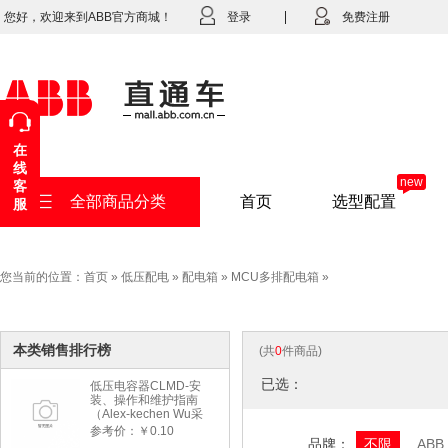
您好，欢迎来到ABB官方商城！
登录
免费注册
在
线
new
客
全部商品分类
首页
选型配置
服
您当前的位置：
首页
»
低压配电
»
配电箱
»
MCU多排配电箱
»
本类销售排行榜
(共
0
件商品)
已选：
低压电容器CLMD-安
装、操作和维护指南
（Alex-kechen Wu采
购）-2022年版
参考价：￥0.10
品牌：
不限
ABB