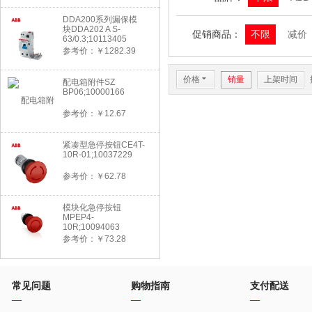
DDA200系列漏保模
块DDA202 A S-
促销商品：
不限
减价
63/0.3;10113405
参考价：￥1282.39
价格
6
销量
上架时间
配电箱附件SZ
BP06;10000166
参考价：￥12.67
紧凑型急停按钮CE4T-
10R-01;10037229
参考价：￥62.78
模块化急停按钮
MPEP4-
10R;10094063
参考价：￥73.28
常见问题
购物指南
支付配送