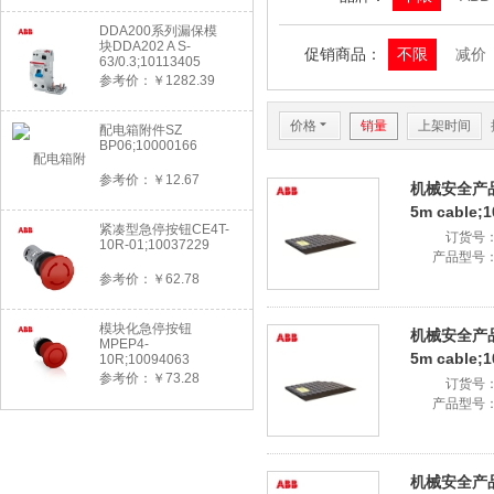
DDA200系列漏保模
块DDA202 A S-
促销商品：
不限
减价
63/0.3;10113405
参考价：￥1282.39
价格
6
销量
上架时间
配电箱附件SZ
BP06;10000166
参考价：￥12.67
机械安全产品 安
5m cable;1
紧凑型急停按钮CE4T-
订货号
10R-01;10037229
产品型号
参考价：￥62.78
模块化急停按钮
机械安全产品 安
MPEP4-
5m cable;1
10R;10094063
参考价：￥73.28
订货号
产品型号
机械安全产品 安