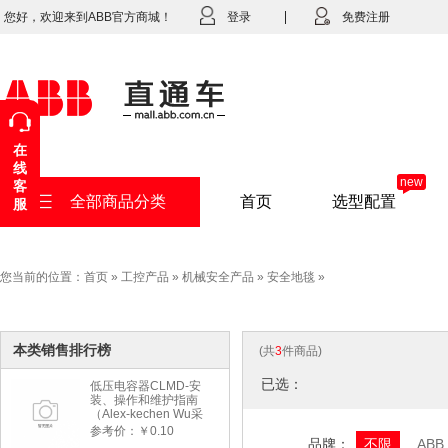
您好，欢迎来到ABB官方商城！
登录
免费注册
在
线
new
客
全部商品分类
首页
选型配置
服
您当前的位置：
首页
»
工控产品
»
机械安全产品
»
安全地毯
»
本类销售排行榜
(共
3
件商品)
已选：
低压电容器CLMD-安
装、操作和维护指南
（Alex-kechen Wu采
购）-2022年版
参考价：￥0.10
品牌：
不限
ABB