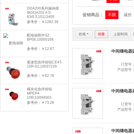
DDA200系列漏保模
块DDA202 A S-
促销商品：
不限
减价
63/0.3;10113405
参考价：￥1282.39
价格
6
销量
上架时间
配电箱附件SZ
BP06;10000166
参考价：￥12.67
中间继电器固定
紧凑型急停按钮CE4T-
订货号
10R-01;10037229
产品型号
参考价：￥62.78
模块化急停按钮
中间继电器底座
MPEP4-
10R;10094063
参考价：￥73.28
订货号
产品型号
中间继电器底座