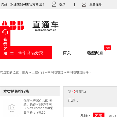
您好，欢迎来到ABB官方商城！
登录
免费注册
在
线
new
客
全部商品分类
首页
选型配置
服
您当前的位置：
首页
»
工控产品
»
中间继电器
»
中间继电器附件
»
本类销售排行榜
(共
40
件商品)
已选：
低压电容器CLMD-安
装、操作和维护指南
（Alex-kechen Wu采
购）-2022年版
参考价：￥0.10
品牌：
不限
ABB