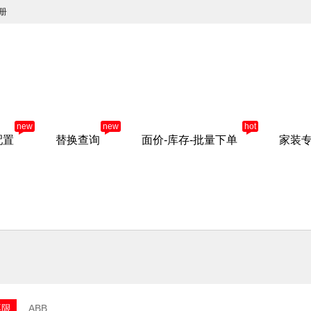
册
new
new
hot
配置
替换查询
面价-库存-批量下单
家装
不限
ABB