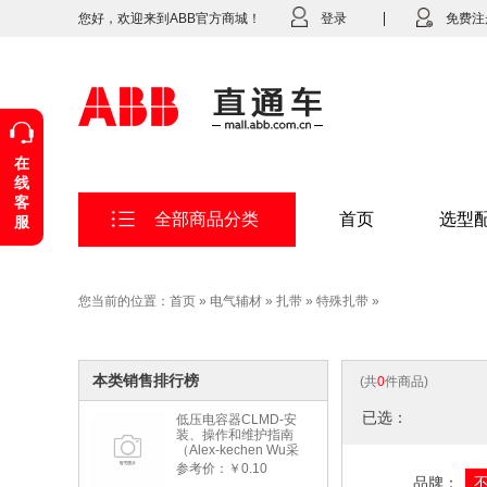
您好，欢迎来到ABB官方商城！
登录
免费注
在
线
客
全部商品分类
首页
选型
服
您当前的位置：
首页
»
电气辅材
»
扎带
»
特殊扎带
»
本类销售排行榜
(共
0
件商品)
已选：
低压电容器CLMD-安
装、操作和维护指南
（Alex-kechen Wu采
购）-2022年版
参考价：￥0.10
品牌：