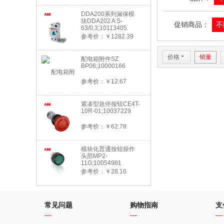
DDA200系列漏保模
块DDA202 A S-
促销商品：
不
63/0.3;10113405
参考价：￥1282.39
价格
6
销量
配电箱附件SZ
BP06;10000166
参考价：￥12.67
紧凑型急停按钮CE4T-
10R-01;10037229
参考价：￥62.78
模块化普通按钮操作
头部MP2-
11G;10054981
参考价：￥28.16
常见问题
购物指南
支