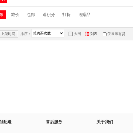
限
减价
包邮
送积分
打折
送赠品
上架时间
排序：
Y
Z
大图
列表
仅显示有货
付配送
售后服务
关于我们