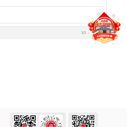
1
/
1
4
5