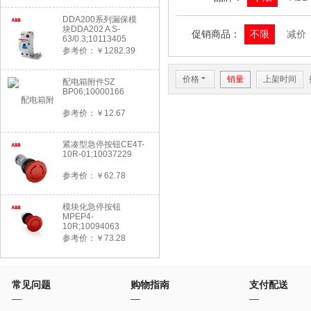
DDA200系列漏保模
块DDA202 A S-
促销商品：
不限
减价
63/0.3;10113405
参考价：￥1282.39
价格
6
销量
上架时间
配电箱附件SZ
BP06;10000166
参考价：￥12.67
紧凑型急停按钮CE4T-
10R-01;10037229
参考价：￥62.78
模块化急停按钮
MPEP4-
10R;10094063
参考价：￥73.28
常见问题
购物指南
支付配送