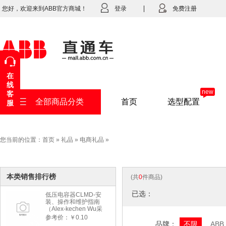
您好，欢迎来到ABB官方商城！
登录
免费注册
在
线
new
客
全部商品分类
首页
选型配置
服
您当前的位置：
首页
»
礼品
»
电商礼品
»
本类销售排行榜
(共
0
件商品)
已选：
低压电容器CLMD-安
装、操作和维护指南
（Alex-kechen Wu采
购）-2022年版
参考价：￥0.10
品牌：
不限
ABB