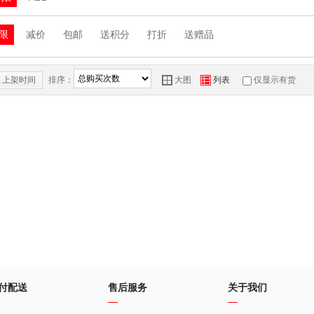
限
减价
包邮
送积分
打折
送赠品
上架时间
排序：
Y
Z
大图
列表
仅显示有货
付配送
售后服务
关于我们