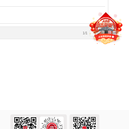
1
/
1
4
5