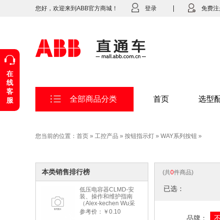
您好，欢迎来到ABB官方商城！
登录
免费注
在
线
客
全部商品分类
首页
选型
服
您当前的位置：
首页
»
工控产品
»
按钮指示灯
»
WAY系列按钮
»
本类销售排行榜
(共
0
件商品)
已选：
低压电容器CLMD-安
装、操作和维护指南
（Alex-kechen Wu采
购）-2022年版
参考价：￥0.10
品牌：