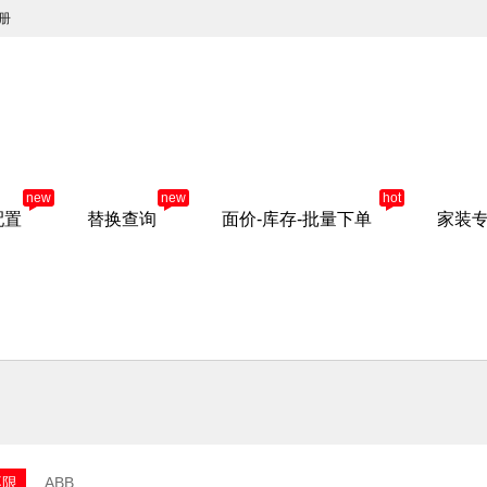
册
new
new
hot
配置
替换查询
面价-库存-批量下单
家装
不限
ABB