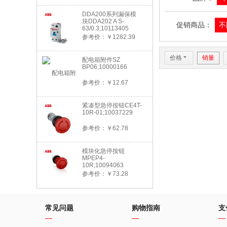
DDA200系列漏保模
块DDA202 A S-
促销商品：
不
63/0.3;10113405
参考价：￥1282.39
价格
6
销量
配电箱附件SZ
BP06;10000166
参考价：￥12.67
紧凑型急停按钮CE4T-
10R-01;10037229
参考价：￥62.78
模块化急停按钮
MPEP4-
10R;10094063
参考价：￥73.28
常见问题
购物指南
支