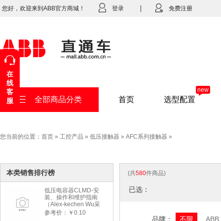
您好，欢迎来到ABB官方商城！
登录
免费注册
在
线
new
客
全部商品分类
首页
选型配置
服
您当前的位置：
首页
»
工控产品
»
低压接触器
»
AFC系列接触器
»
本类销售排行榜
(共
580
件商品)
已选：
低压电容器CLMD-安
装、操作和维护指南
（Alex-kechen Wu采
购）-2022年版
参考价：￥0.10
品牌：
不限
ABB