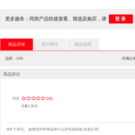
登录
更多服务：同类产品快速查看、筛选及购买，请
商品详情
用户评论
商品咨询
品牌：
ABB
所属分
商品评论
/
.
/
.
/
.
/
.
/
.
综合
0分
共
0
人评分
共
0
个评论。 如果您对本商品有什么评论或经验,欢迎分享!