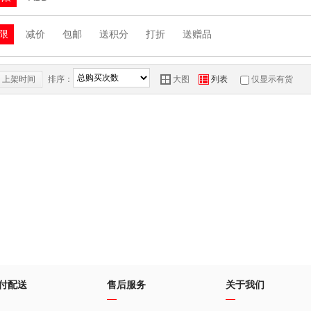
限
减价
包邮
送积分
打折
送赠品
上架时间
排序：
Y
Z
大图
列表
仅显示有货
付配送
售后服务
关于我们