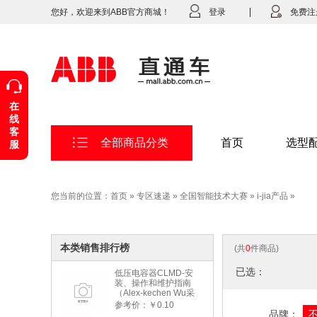
您好，欢迎来到ABB官方商城！
登录
免费注
在
线
客
全部商品分类
首页
选型
服
您当前的位置：
首页
»
专区速递
»
全国智能技术大赛
»
i-jia产品
»
本类销售排行榜
(共
0
件商品)
已选：
低压电容器CLMD-安
装、操作和维护指南
（Alex-kechen Wu采
购）-2022年版
参考价：￥0.10
品牌：