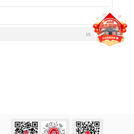
1
/
1
4
5