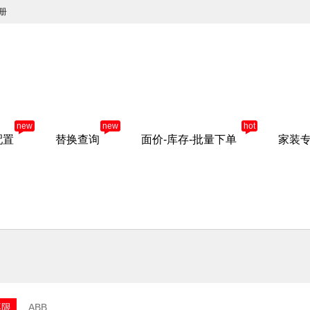
册
new
new
hot
配置
替换查询
面价-库存-批量下单
家装
不限
ABB