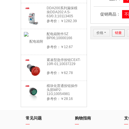
DDA200系列漏保模
块DDA202 A S-
促销商品：
不
63/0.3;10113405
参考价：￥1282.39
价格
6
销量
配电箱附件SZ
BP06;10000166
参考价：￥12.67
紧凑型急停按钮CE4T-
10R-01;10037229
参考价：￥62.78
模块化普通按钮操作
头部MP2-
11G;10054981
参考价：￥28.16
常见问题
购物指南
支