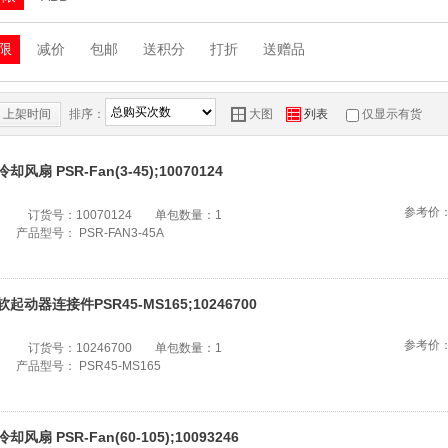
限
减价
包邮
送积分
打折
送赠品
上架时间
排序：
Y
Z
大图
列表
仅显示有货
冷却风扇 PSR-Fan(3-45);10070124
参考价
订货号：
10070124
单包数量：
1
产品型号：
PSR-FAN3-45A
软起动器连接件PSR45-MS165;10246700
参考价
订货号：
10246700
单包数量：
1
产品型号：
PSR45-MS165
冷却风扇 PSR-Fan(60-105);10093246