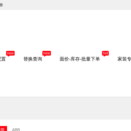
册
new
new
hot
配置
替换查询
面价-库存-批量下单
家装
不限
ABB