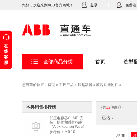
您好，欢迎来到ABB官方商城！
登录
免费注
在
线
客
全部商品分类
首页
选型
服
您当前的位置：
首页
»
工控产品
»
软起动器
»
软起动器附件
»
本类销售排行榜
(共
12
件商品)
已选：
低压电容器CLMD-安
装、操作和维护指南
（Alex-kechen Wu采
购）-2022年版
参考价：￥0.10
品牌：