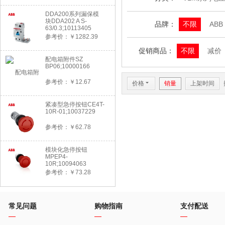
DDA200系列漏保模
块DDA202 A S-
品牌：
不限
ABB
63/0.3;10113405
参考价：￥1282.39
促销商品：
不限
减价
配电箱附件SZ
BP06;10000166
参考价：￥12.67
价格
6
销量
上架时间
紧凑型急停按钮CE4T-
10R-01;10037229
参考价：￥62.78
模块化急停按钮
MPEP4-
10R;10094063
参考价：￥73.28
常见问题
购物指南
支付配送