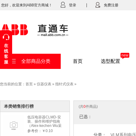
您好，欢迎来到ABB官方商城！
登录
免费注册
在
线
new
客
全部商品分类
首页
选型配置
服
您当前的位置：
首页
»
仪器仪表
»
指针式仪表
»
本类销售排行榜
(共
0
件商品)
已选：
低压电容器CLMD-安
装、操作和维护指南
（Alex-kechen Wu采
购）-2022年版
参考价：￥0.10
分类：
VLM系列电