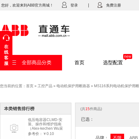
您好，欢迎来到ABB官方商城！
登录
免费注册
在
线
new
客
全部商品分类
首页
选型配置
服
您当前的位置：
首页
»
工控产品
»
电动机保护用断路器
»
MS116系列电动机保护用
本类销售排行榜
(共
15
件商品)
已选：
低压电容器CLMD-安
装、操作和维护指南
（Alex-kechen Wu采
购）-2022年版
参考价：￥0.10
品牌：
不限
ABB