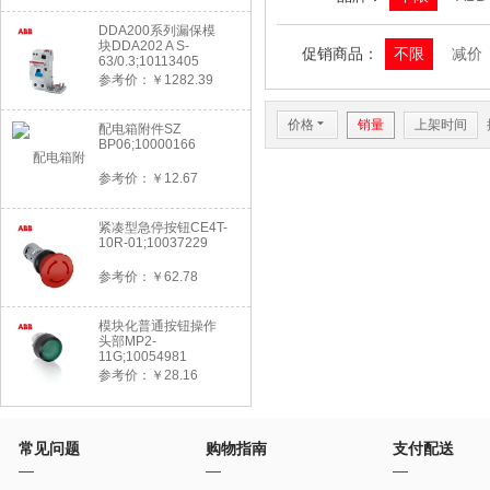
DDA200系列漏保模
块DDA202 A S-
促销商品：
不限
减价
63/0.3;10113405
参考价：￥1282.39
价格
6
销量
上架时间
配电箱附件SZ
BP06;10000166
参考价：￥12.67
紧凑型急停按钮CE4T-
10R-01;10037229
参考价：￥62.78
模块化普通按钮操作
头部MP2-
11G;10054981
参考价：￥28.16
常见问题
购物指南
支付配送