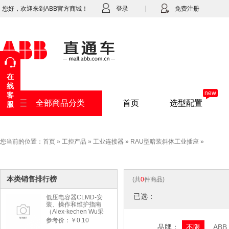
您好，欢迎来到ABB官方商城！
登录
免费注册
在
线
new
客
全部商品分类
首页
选型配置
服
您当前的位置：
首页
»
工控产品
»
工业连接器
»
RAU型暗装斜体工业插座
»
本类销售排行榜
(共
0
件商品)
已选：
低压电容器CLMD-安
装、操作和维护指南
（Alex-kechen Wu采
购）-2022年版
参考价：￥0.10
品牌：
不限
ABB