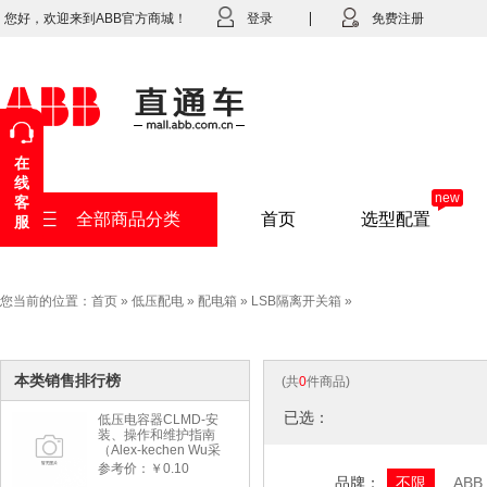
您好，欢迎来到ABB官方商城！
登录
免费注册
在
线
new
客
全部商品分类
首页
选型配置
服
您当前的位置：
首页
»
低压配电
»
配电箱
»
LSB隔离开关箱
»
本类销售排行榜
(共
0
件商品)
已选：
低压电容器CLMD-安
装、操作和维护指南
（Alex-kechen Wu采
购）-2022年版
参考价：￥0.10
品牌：
不限
ABB