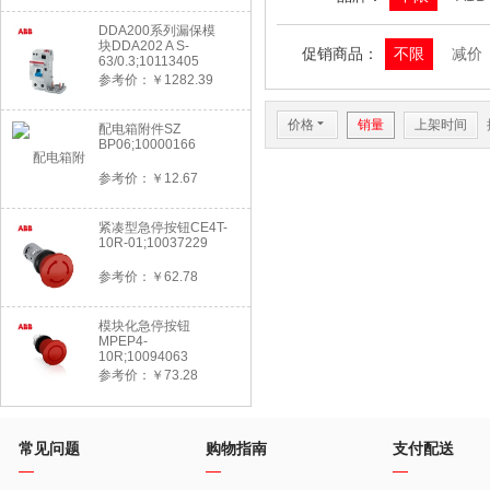
DDA200系列漏保模
块DDA202 A S-
促销商品：
不限
减价
63/0.3;10113405
参考价：￥1282.39
价格
6
销量
上架时间
配电箱附件SZ
BP06;10000166
参考价：￥12.67
紧凑型急停按钮CE4T-
10R-01;10037229
参考价：￥62.78
模块化急停按钮
MPEP4-
10R;10094063
参考价：￥73.28
常见问题
购物指南
支付配送