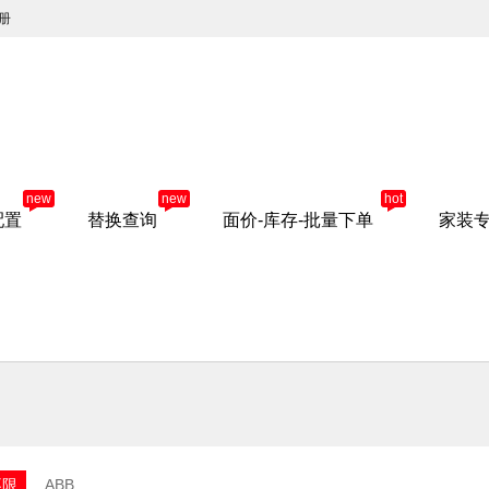
册
new
new
hot
配置
替换查询
面价-库存-批量下单
家装
不限
ABB