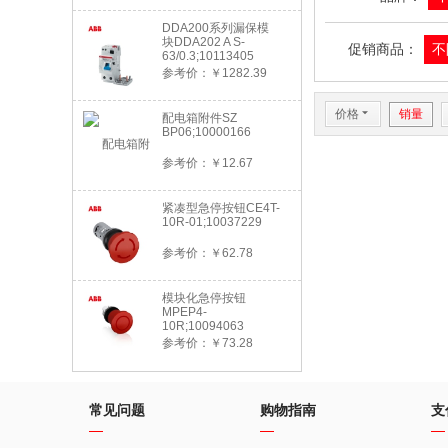
DDA200系列漏保模
块DDA202 A S-
促销商品：
不
63/0.3;10113405
参考价：￥1282.39
价格
6
销量
配电箱附件SZ
BP06;10000166
参考价：￥12.67
紧凑型急停按钮CE4T-
10R-01;10037229
参考价：￥62.78
模块化急停按钮
MPEP4-
10R;10094063
参考价：￥73.28
常见问题
购物指南
支