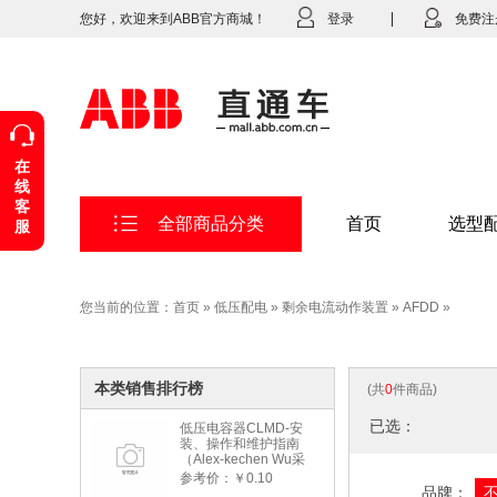
您好，欢迎来到ABB官方商城！
登录
免费注
在
线
客
全部商品分类
首页
选型
服
您当前的位置：
首页
»
低压配电
»
剩余电流动作装置
»
AFDD
»
本类销售排行榜
(共
0
件商品)
已选：
低压电容器CLMD-安
装、操作和维护指南
（Alex-kechen Wu采
购）-2022年版
参考价：￥0.10
品牌：