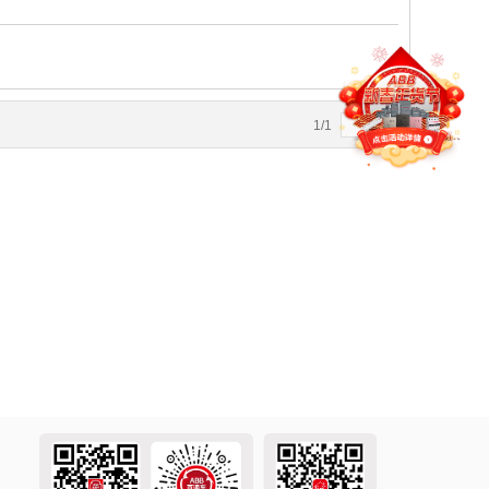
1
/
1
4
5