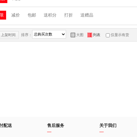
限
减价
包邮
送积分
打折
送赠品
上架时间
排序：
Y
Z
大图
列表
仅显示有货
付配送
售后服务
关于我们