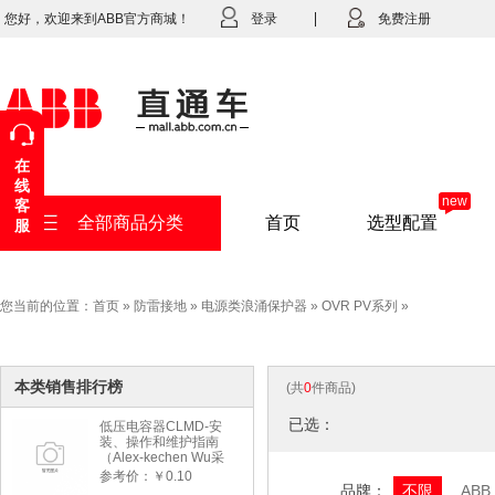
您好，欢迎来到ABB官方商城！
登录
免费注册
在
线
new
客
全部商品分类
首页
选型配置
服
您当前的位置：
首页
»
防雷接地
»
电源类浪涌保护器
»
OVR PV系列
»
本类销售排行榜
(共
0
件商品)
已选：
低压电容器CLMD-安
装、操作和维护指南
（Alex-kechen Wu采
购）-2022年版
参考价：￥0.10
品牌：
不限
ABB