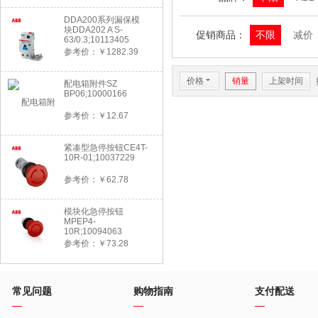
DDA200系列漏保模
块DDA202 A S-
促销商品：
不限
减价
63/0.3;10113405
参考价：￥1282.39
价格
6
销量
上架时间
配电箱附件SZ
BP06;10000166
参考价：￥12.67
紧凑型急停按钮CE4T-
10R-01;10037229
参考价：￥62.78
模块化急停按钮
MPEP4-
10R;10094063
参考价：￥73.28
常见问题
购物指南
支付配送