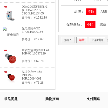
DDA200系列漏保模
块DDA202 A S-
品牌：
不限
ABB
63/0.3;10113405
参考价：￥1282.39
促销商品：
不限
减价
配电箱附件SZ
BP06;10000166
参考价：￥12.67
价格
6
销量
上架时间
紧凑型急停按钮CE4T-
10R-01;10037229
参考价：￥62.78
模块化急停按钮
MPEP4-
10R;10094063
参考价：￥73.28
常见问题
购物指南
支付配送