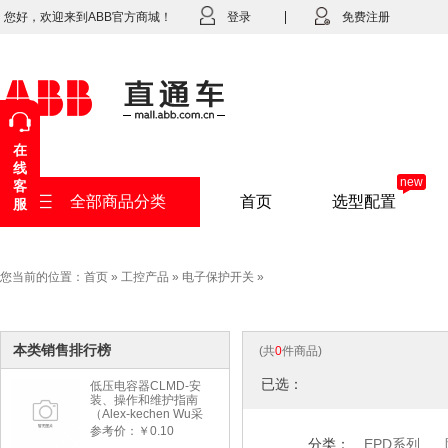
您好，欢迎来到ABB官方商城！
登录
免费注册
在
线
new
客
全部商品分类
首页
选型配置
服
您当前的位置：
首页
»
工控产品
»
电子保护开关
»
本类销售排行榜
(共
0
件商品)
已选：
低压电容器CLMD-安
装、操作和维护指南
（Alex-kechen Wu采
购）-2022年版
参考价：￥0.10
分类：
EPD系列