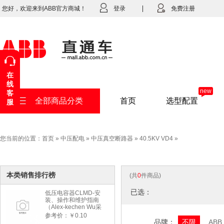
您好，欢迎来到ABB官方商城！
登录
免费注册
在
线
new
客
全部商品分类
首页
选型配置
服
您当前的位置：
首页
»
中压配电
»
中压真空断路器
»
40.5KV VD4
»
本类销售排行榜
(共
0
件商品)
已选：
低压电容器CLMD-安
装、操作和维护指南
（Alex-kechen Wu采
购）-2022年版
参考价：￥0.10
品牌：
不限
ABB