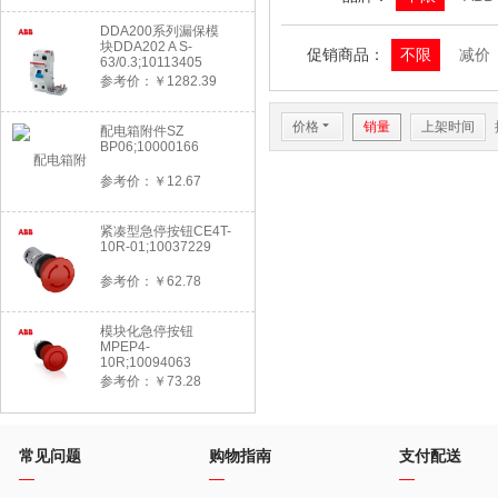
DDA200系列漏保模
块DDA202 A S-
促销商品：
不限
减价
63/0.3;10113405
参考价：￥1282.39
价格
6
销量
上架时间
配电箱附件SZ
BP06;10000166
参考价：￥12.67
紧凑型急停按钮CE4T-
10R-01;10037229
参考价：￥62.78
模块化急停按钮
MPEP4-
10R;10094063
参考价：￥73.28
常见问题
购物指南
支付配送