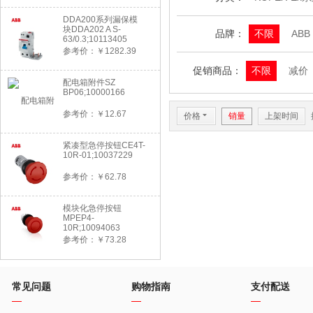
DDA200系列漏保模
块DDA202 A S-
品牌：
不限
ABB
63/0.3;10113405
参考价：￥1282.39
促销商品：
不限
减价
配电箱附件SZ
BP06;10000166
参考价：￥12.67
价格
6
销量
上架时间
紧凑型急停按钮CE4T-
10R-01;10037229
参考价：￥62.78
模块化急停按钮
MPEP4-
10R;10094063
参考价：￥73.28
常见问题
购物指南
支付配送