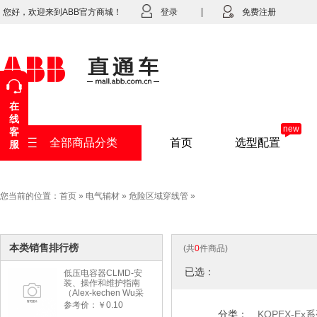
您好，欢迎来到ABB官方商城！
登录
免费注册
在
线
new
客
全部商品分类
首页
选型配置
服
您当前的位置：
首页
»
电气辅材
»
危险区域穿线管
»
本类销售排行榜
(共
0
件商品)
已选：
低压电容器CLMD-安
装、操作和维护指南
（Alex-kechen Wu采
购）-2022年版
参考价：￥0.10
分类：
KOPEX-Ex