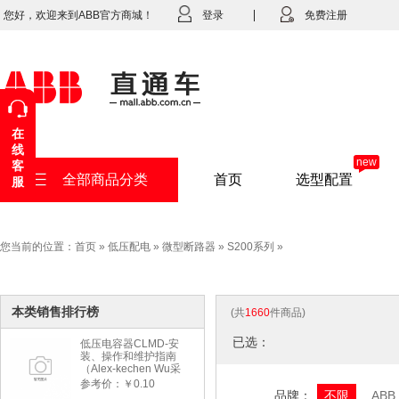
您好，欢迎来到ABB官方商城！
登录
免费注册
在
线
new
客
全部商品分类
首页
选型配置
服
您当前的位置：
首页
»
低压配电
»
微型断路器
»
S200系列
»
本类销售排行榜
(共
1660
件商品)
已选：
低压电容器CLMD-安
装、操作和维护指南
（Alex-kechen Wu采
购）-2022年版
参考价：￥0.10
品牌：
不限
ABB