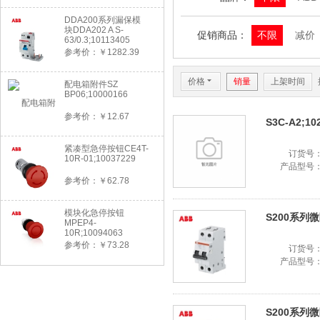
DDA200系列漏保模
块DDA202 A S-
促销商品：
不限
减价
63/0.3;10113405
参考价：￥1282.39
价格
6
销量
上架时间
配电箱附件SZ
BP06;10000166
参考价：￥12.67
S3C-A2;10
紧凑型急停按钮CE4T-
订货号
10R-01;10037229
产品型号
参考价：￥62.78
模块化急停按钮
S200系列微断
MPEP4-
10R;10094063
参考价：￥73.28
订货号
产品型号
S200系列微断