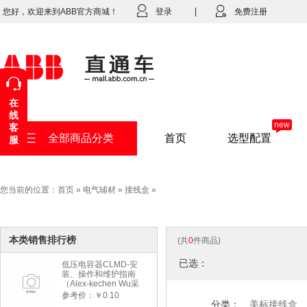
您好，欢迎来到ABB官方商城！
登录
免费注册
在
线
new
客
全部商品分类
首页
选型配置
服
您当前的位置：
首页
»
电气辅材
»
接线盒
»
本类销售排行榜
(共
0
件商品)
已选：
低压电容器CLMD-安
装、操作和维护指南
（Alex-kechen Wu采
购）-2022年版
参考价：￥0.10
分类：
美标接线盒