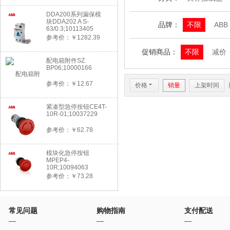
DDA200系列漏保模
块DDA202 A S-
品牌：
不限
ABB
63/0.3;10113405
参考价：￥1282.39
促销商品：
不限
减价
配电箱附件SZ
BP06;10000166
参考价：￥12.67
价格
6
销量
上架时间
紧凑型急停按钮CE4T-
10R-01;10037229
参考价：￥62.78
模块化急停按钮
MPEP4-
10R;10094063
参考价：￥73.28
常见问题
购物指南
支付配送