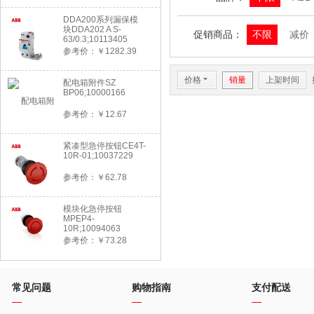
DDA200系列漏保模
块DDA202 A S-
促销商品：
不限
减价
63/0.3;10113405
参考价：￥1282.39
价格
6
销量
上架时间
配电箱附件SZ
BP06;10000166
参考价：￥12.67
紧凑型急停按钮CE4T-
10R-01;10037229
参考价：￥62.78
模块化急停按钮
MPEP4-
10R;10094063
参考价：￥73.28
常见问题
购物指南
支付配送