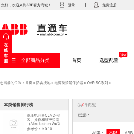
您好，欢迎来到ABB官方商城！
登录
免费注册
在
线
new
客
全部商品分类
首页
选型配置
服
您当前的位置：
首页
»
防雷接地
»
电源类浪涌保护器
»
OVR SC系列
»
本类销售排行榜
(共
0
件商品)
已选：
低压电容器CLMD-安
装、操作和维护指南
（Alex-kechen Wu采
购）-2022年版
参考价：￥0.10
品牌：
不限
ABB