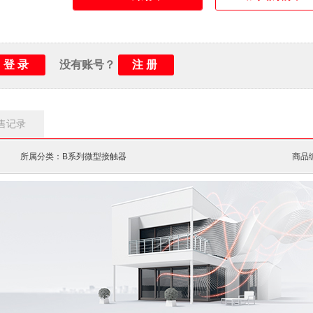
机械寿命：
1000万次
最小切换容量：
辅助回路17 V/5 mA
AC-1 300次/h, AC-15 
最高电气切换频率：
登录
注册
00次/h
没有账号？
允许的最高工作海拔：
2000 m
接线方式：
螺钉接线
售记录
所属分类：B系列微型接触器
商品编