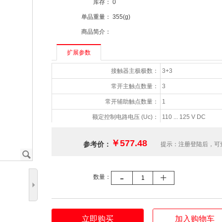
库存：
0
单品重量：
355(g)
商品简介：
扩展参数
接触器主极极数：
3+3
常开主触点数量：
3
常开辅助触点数量：
1
额定控制电路电压 (Uc)：
110 ... 125 V DC
额定工作电压：
690 V AC
￥577.48
参考价：
提示：注册登陆后，可
额定频率 (f)：
控制回路DC, 主回路60 H
J
额定绝缘电压 (Ui)：
690 V
-
+
数量：
额定工作功率 AC-3 (Pe)：
4 kW(400 V)
5
额定发热电流（自由空气） (Ith)：
20 A
防护等级：
IP20
立即购买
加入购物车