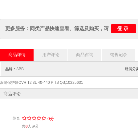
登录
更多服务：同类产品快速查看、筛选及购买，请
商品详情
用户评论
商品咨询
销售记录
品牌：
ABB
所属分类
浪涌保护器OVR T2 3L 40-440 P TS QS;10225631
商品评论
/
.
/
.
/
.
/
.
/
.
综合
0分
共
0
人评分