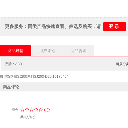
登录
更多服务：同类产品快速查看、筛选及购买，请
商品详情
用户评论
商品咨询
品牌：
ABB
所属分类
微型断路器SJ200系列SJ203-D25;10175464
商品评论
/
.
/
.
/
.
/
.
/
.
综合
0分
共
0
人评分