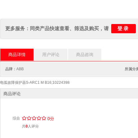
登录
更多服务：同类产品快速查看、筛选及购买，请
商品详情
用户评论
商品咨询
品牌：
ABB
所属分
电弧故障保护器S-ARC1 M B16;10224398
商品评论
/
.
/
.
/
.
/
.
/
.
综合
0分
共
0
人评分