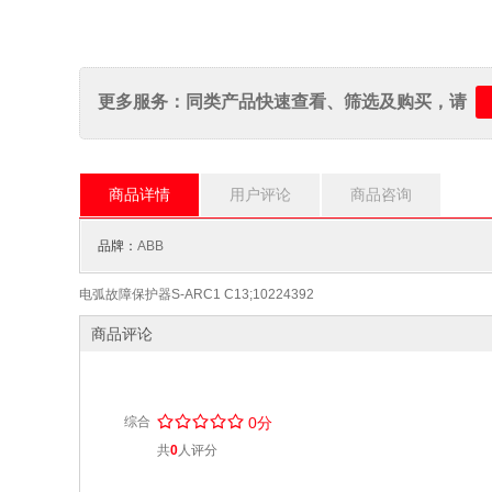
更多服务：同类产品快速查看、筛选及购买，请
商品详情
用户评论
商品咨询
品牌：
ABB
电弧故障保护器S-ARC1 C13;10224392
商品评论
/
.
/
.
/
.
/
.
/
.
综合
0分
共
0
人评分