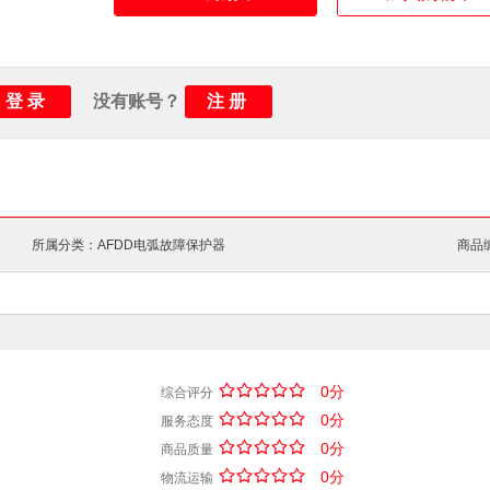
防护等级：
IP20
环境温度：
-25…+55℃
储存温度：
-40…+70℃
登录
注册
没有账号？
所属分类：AFDD电弧故障保护器
商品编
/
.
/
.
/
.
/
.
/
.
0分
综合评分
/
.
/
.
/
.
/
.
/
.
0分
服务态度
/
.
/
.
/
.
/
.
/
.
0分
商品质量
/
.
/
.
/
.
/
.
/
.
0分
物流运输