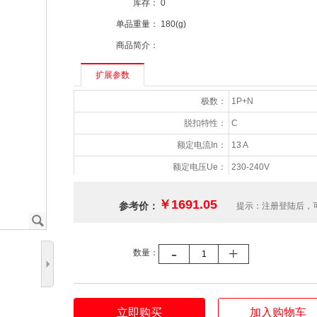
库存：
0
单品重量：
180(g)
商品简介：
扩展参数
极数：
1P+N
脱扣特性：
C
额定电流In：
13 A
额定电压Ue：
230-240V
绝缘电压(Ui)：
500V AC
￥1691.05
参考价：
提示：注册登陆后，
额定分断能力(Icn)：
6000 V
J
额定冲击耐受电压 (Uimp)：
4 kV
-
+
数量：
中性极位置：
右侧
5
电气寿命：
10000
机械寿命：
20000
立即购买
加入购物车