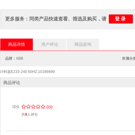
登录
更多服务：同类产品快速查看、筛选及购买，请
商品详情
用户评论
商品咨询
品牌：
ABB
所属分类
计时器E233-240 60HZ;10186699
商品评论
/
.
/
.
/
.
/
.
/
.
综合
0分
共
0
人评分